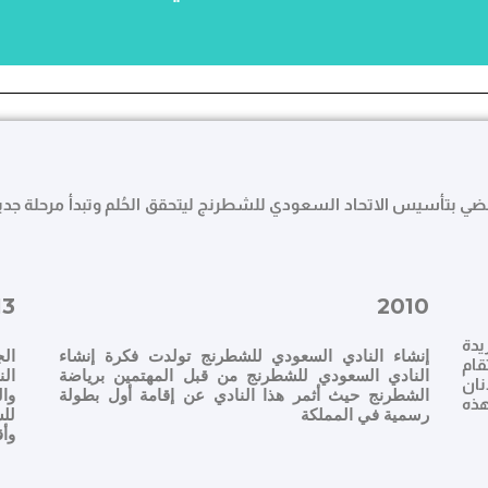
قضي بتأسيس الاتحاد السعودي للشطرنج ليتحقق الحُلم وتبدأ مرحلة ج
13
2010
يدة
إنشاء النادي السعودي للشطرنج تولدت فكرة إنشاء
ال
 تقام
النادي السعودي للشطرنج من قبل المهتمين برياضة
ال
نان
الشطرنج حيث أثمر هذا النادي عن إقامة أول بطولة
وا
هذه
رسمية في المملكة
لل
وأق