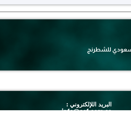
السعودي للشطرنج
البريد اللإلكتروني :
info@scf.com.sa
الهاتف : 0535958746