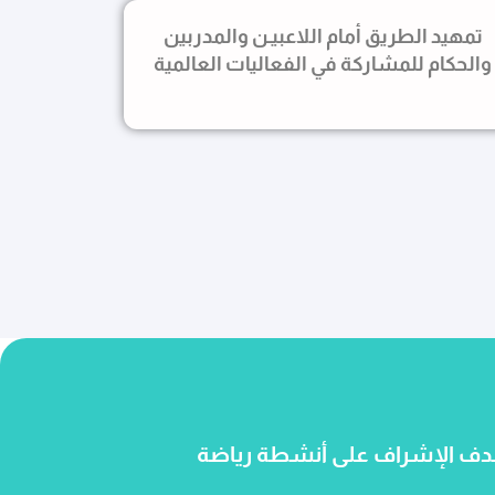
تمهيد الطريق أمام اللاعبيـن والمدربين
والحكام للمشاركة في الفعاليات العالمية
رنج هيئة رياضــــــــية ذات شخصــــية اعتباريه تأسس عام 1439هـ بهـــدف الإشراف على أنشطة رياضة