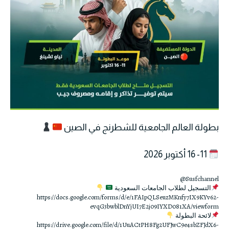
بطولة العالم الجامعية للشطرنج في الصين
11- 16 أكتوبر 2026
@Susfchannel
التسجيل لطلاب الجامعات السعودية
https://docs.google.com/forms/d/e/1FAIpQLSeuzMKnfy7IX9KYv62-
evqG3bwblDnYjUI7E2j09IYXD081XA/viewform
لائحة البطولة
https://drive.google.com/file/d/1UuACtPH8Fg2UFJwC9e4sbZFJdX6-