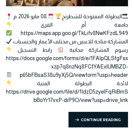
البطولة المفتوحة للشطرنج
08 مايو 2026 م
جامعة أم القرى
https://maps.app.goo.gl/TkLifv8NwKFzdL949
المشاركة متاحة للاعبين من مختلف الأعمار والجنسيات
رسوم المشاركة مجانية
رابط التسجيل
https://docs.google.com/forms/d/e/1FAIpQLSfgFss
xzp7q8nzNq8FCfYAExlUMBZD-
p65bFBsaS38u9yXj5Q/viewform?usp=header
لائحة البطولة الفنية
https://drive.google.com/file/d/1IdzD5zyelFqRiBmS
bBoYr17vxP-diP9O/view?usp=drive_link
CONTINUE READING