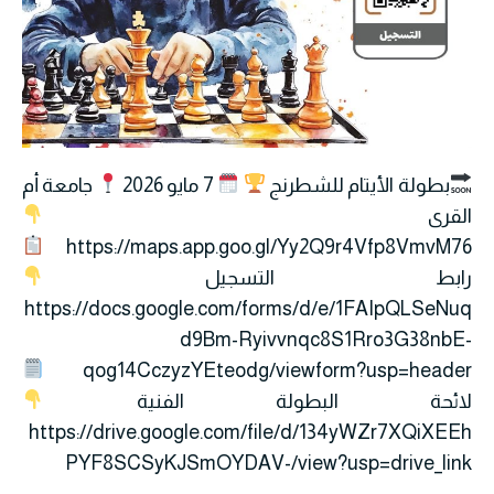
بطولة الأيتام للشطرنج
7 مايو 2026
جامعة أم
القرى
https://maps.app.goo.gl/Yy2Q9r4Vfp8VmvM76
رابط التسجيل
https://docs.google.com/forms/d/e/1FAIpQLSeNuq
d9Bm-Ryivvnqc8S1Rro3G38nbE-
qog14CczyzYEteodg/viewform?usp=header
لائحة البطولة الفنية
https://drive.google.com/file/d/134yWZr7XQiXEEh
PYF8SCSyKJSmOYDAV-/view?usp=drive_link