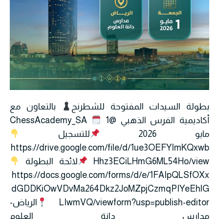
بطولة السيدات المفتوحة للشطرنج
بالتعاون مع
أكاديمية الفرس الذهبي @ChessAcademy_SA
1
مايو 2026
للتسجيل
https://drive.google.com/file/d/1ue3OEFYImKQxwb
Hhz3ECiLHmG6ML54Ho/view
لائحة البطولة
https://docs.google.com/forms/d/e/1FAIpQLSfOXx
dGDDKiOwVDvMa264Dkz2JoMZpjCzmqPIYeEhlG
LIwmVQ/viewform?usp=publish-editor
الرياض-
مدارس دانة العلوم