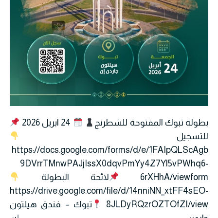
بطولة تبوك المفتوحة للشطرنج
24 ابريل 2026
للتسجيل
https://docs.google.com/forms/d/e/1FAIpQLScAgb
9DVrrTMnwPAJjIssX0dqvPmYy4Z7Yl5vPWhq6-
6rXHhA/viewform
لائحة البطولة
https://drive.google.com/file/d/14nniNN_xtFF4sEO-
8JLDyRQzrOZTOfZI/view
تبوك – فندق هيلتون