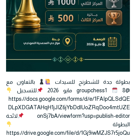
بطولة جدة للشطرنج للسيدات
بالتعاون مع
@groupchess1
8 مايو 2026
للتسجيل
https://docs.google.com/forms/d/e/1FAIpQLSdQE
DLpXDGATAHqH1jJIZ6jYbDdlUoZRqDoo4mtUZE
onSj7bA/viewform?usp=publish-editor
لائحة
البطولة
https://drive.google.com/file/d/1Gj9iwMZJS7r5joQu