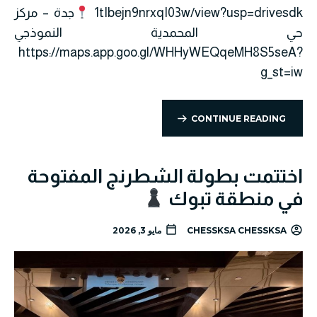
1tIbejn9nrxqI03w/view?usp=drivesdk
جدة – مركز
حي المحمدية النموذجي
https://maps.app.goo.gl/WHHyWEQqeMH8S5seA?
g_st=iw
CONTINUE READING
اختتمت بطولة الشطرنج المفتوحة
في منطقة تبوك
CHESSKSA CHESSKSA
مايو 3, 2026