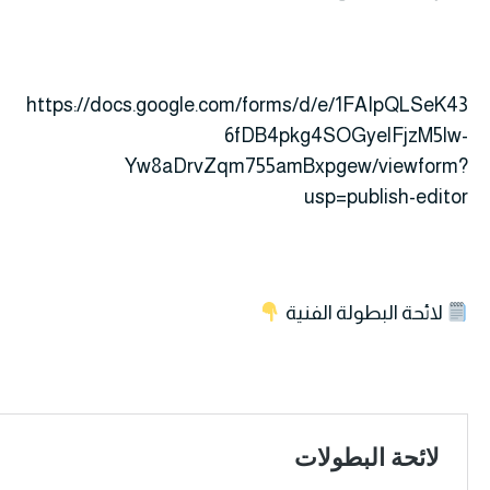
https://docs.google.com/forms/d/e/1FAIpQLSeK43
6fDB4pkg4SOGyelFjzM5lw-
Yw8aDrvZqm755amBxpgew/viewform?
usp=publish-editor
لائحة البطولة الفنية