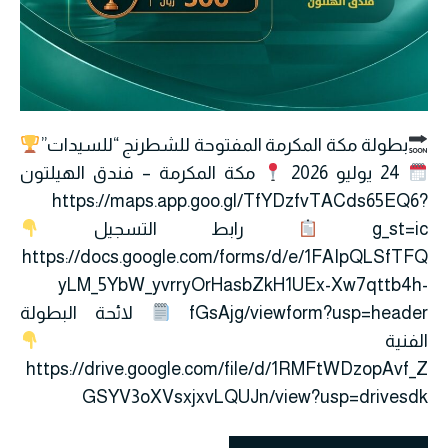
بطولة مكة المكرمة المفتوحة للشطرنج “للسيدات”
24 يوليو 2026
مكة المكرمة – فندق الهيلتون
https://maps.app.goo.gl/TfYDzfvTACds65EQ6?
g_st=ic
رابط التسجيل
https://docs.google.com/forms/d/e/1FAIpQLSfTFQ
yLM_5YbW_yvrryOrHasbZkH1UEx-Xw7qttb4h-
fGsAjg/viewform?usp=header
لائحة البطولة
الفنية
https://drive.google.com/file/d/1RMFtWDzopAvf_Z
GSYV3oXVsxjxvLQUJn/view?usp=drivesdk