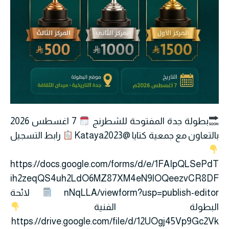
بطولة جدة المفتوحة للشطرنج
7 اغسطس 2026
بالتعاون مع جمعية كتايا @Kataya2023
رابط التسجيل
https://docs.google.com/forms/d/e/1FAIpQLSePdT
ih2zeqQS4uh2LdO6MZ87XM4eN9lOQeezvCR8DF
nNqLLA/viewform?usp=publish-editor
لائحة
البطولة الفنية
https://drive.google.com/file/d/12UOgj45Vp9Gc2Vk