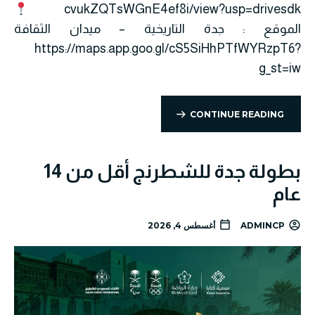
cvukZQTsWGnE4ef8i/view?usp=drivesdk
الموقع : جدة التاريخية – ميدان الثقافة
https://maps.app.goo.gl/cS5SiHhPTfWYRzpT6?
g_st=iw
CONTINUE READING
بطولة جدة للشطرنج أقل من 14
عام
ADMINCP
أغسطس 4, 2026