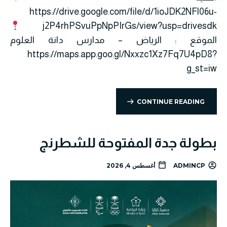
https://drive.google.com/file/d/1ioJDK2NFl06u-
j2P4rhPSvuPpNpPIrGs/view?usp=drivesdk
الموقع : الرياض – مدارس دانة العلوم
https://maps.app.goo.gl/Nxxzc1Xz7Fq7U4pD8?
g_st=iw
CONTINUE READING
بطولة جدة المفتوحة للشطرنج
ADMINCP
أغسطس 4, 2026