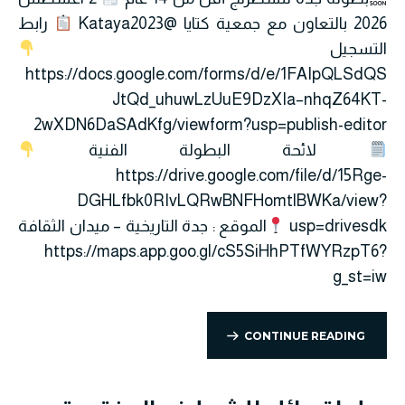
2026 بالتعاون مع جمعية كتايا @Kataya2023
رابط
التسجيل
https://docs.google.com/forms/d/e/1FAIpQLSdQS
JtQd_uhuwLzUuE9DzXIa–nhqZ64KT-
2wXDN6DaSAdKfg/viewform?usp=publish-editor
لائحة البطولة الفنية
https://drive.google.com/file/d/15Rge-
DGHLfbk0RIvLQRwBNFHomtlBWKa/view?
usp=drivesdk
الموقع : جدة التاريخية – ميدان الثقافة
https://maps.app.goo.gl/cS5SiHhPTfWYRzpT6?
g_st=iw
CONTINUE READING