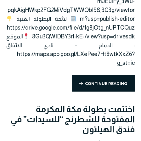
mJEuiFy_3Wu-
pqkAigHWkp2FG2MiVdgTWWObI9Sj3C3g/viewfor
m?usp=publish-editor ‏
لائحة البطولة الفنية
https://drive.google.com/file/d/1g8jOtg_nUPTCQuz
8Gu3QWIDBY3rI-kE-/view?usp=drivesdk ‏
الموقع
: ‏الدمام – نادي الاتفاق
https://maps.app.goo.gl/LXePee7Ht8wtkXxZ6?
g_st=ic
CONTINUE READING
اختتمت بطولة مكة المكرمة
المفتوحة للشطرنج “للسيدات” في
فندق الهيلتون