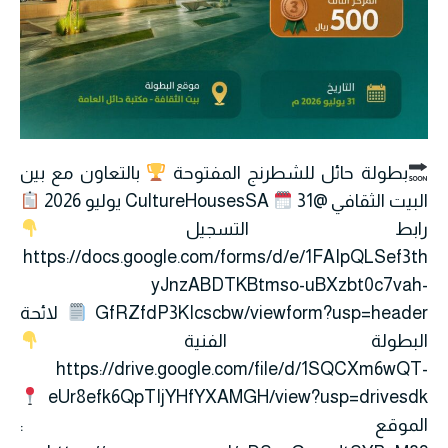
بطولة حائل للشطرنج المفتوحة
بالتعاون مع بين
البيت الثقافي @CultureHousesSA
31 يوليو 2026
رابط التسجيل
https://docs.google.com/forms/d/e/1FAIpQLSef3th
yJnzABDTKBtmso-uBXzbt0c7vah-
GfRZfdP3KIcscbw/viewform?usp=header
لائحة
البطولة الفنية
https://drive.google.com/file/d/1SQCXm6wQT-
eUr8efk6QpTIjYHfYXAMGH/view?usp=drivesdk
الموقع :