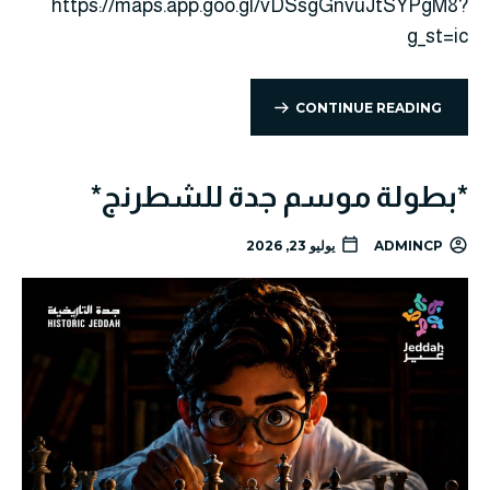
https://maps.app.goo.gl/vDSsgGnvuJtSYPgM8?
g_st=ic
CONTINUE READING
*بطولة موسم جدة للشطرنج*
ADMINCP
يوليو 23, 2026