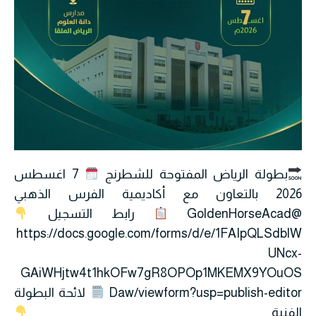
بطولة الرياض المفتوحة للشطرنج
7 اغسطس
2026 بالتعاون مع أكاديمية الفرس الذهبي
@GoldenHorseAcad
رابط التسجيل
https://docs.google.com/forms/d/e/1FAIpQLSdblW
UNcx-
GAiWHjtw4t1hkOFw7gR8OPOp1MKEMX9YOuOS
Daw/viewform?usp=publish-editor
لائحة البطولة
الفنية